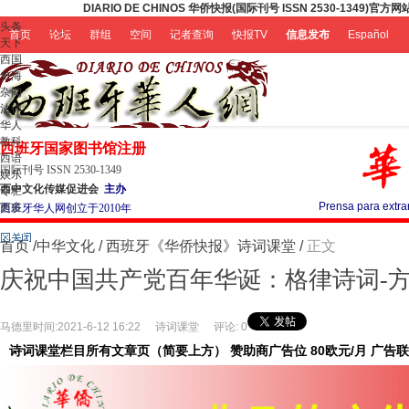
DIARIO DE CHINOS 华侨快报(国际刊号 ISSN 2530-1349)官方网站htt
头条
首页
论坛
群组
空间
记者查询
快报TV
信息发布
Español
天下
西国
史海
杂闻
法律
华人
教科
西班牙国家图书馆注册
西语
国际刊号 ISSN 2530-1349
娱乐
西中文化传媒促进会
主办
专栏
Prensa para e
更多
西班牙华人网创立于2010年
首页
/
中华文化
/
西班牙《华侨快报》诗词课堂
/
正文
庆祝中国共产党百年华诞：格律诗词-
马德里时间:2021-6-12 16:22
|
诗词课堂
|
评论: 0
诗词课堂栏目所有文章页（简要上方） 赞助商广告位 80欧元/月 广告联系