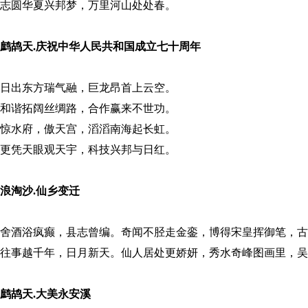
志圆华夏兴邦梦，万里河山处处春。
鹧鸪天
.
庆祝中华人民共和国成立七十周年
日出东方瑞气融，巨龙昂首上云空。
和谐拓阔丝绸路，合作赢来不世功。
惊水府，傲天宫，滔滔南海起长虹。
更凭天眼观天宇，科技兴邦与日红。
浪淘沙
.
仙乡变迁
舍酒浴疯癫，县志曾编。奇闻不胫走金銮，博得宋皇挥御笔，古
往事越千年，日月新天。仙人居处更娇妍，秀水奇峰图画里，吴
鹧鸪天
.
大美永安溪