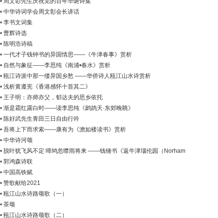
•
周文彰先生庆祝党的百年华诞诗集
•
中华诗词学会周文彰会长讲话
•
李书文词集
•
曹辉诗选
•
陈明浩诗稿
•
一代才子钱钟书的异国情思——《牛津春事》赏析
•
自然与象征——李思纯《南浦•春水》赏析
•
瓯江诗派中那一缕异国乡愁 ——华侨诗人瓯江山水诗赏析
•
浅析黄遵宪《香港感怀十首其二》
•
王子明：亦师亦父，郁达夫的思乡依托
•
渐是霜红露白时——读李思纯《鹧鸪天·东郊晚眺》
•
陈好武先生青田三日自由行吟
•
吾将上下而求索——康有为《澹如楼读书》赏析
•
中华诗河颂
•
脱叶犹飞风不定 啼鸠忽噤雨将来 ——钱锺书《返牛津瑙伦园（Norham
Gardens）旧寓赁 ...
•
郭鸿森诗联
•
中国高铁赋
•
赞歌献给2021
•
瓯江山水诗路颂歌（一）
•
茶颂
•
瓯江山水诗路颂歌（二）