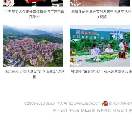
世界华文大众传播媒体协会与广东电白
西班牙萨拉戈萨市的迎接中国新年活动
沉香协
（视频
浙江云和：“街乡共治”让下山群众“诗意
当“农业”邂逅“艺术”，丽水莲丰享这片
栖
©2009-2016 西班牙华人网 http://www.laicw.com
西班牙国家图
关于我们
手机版
隐私政策
服务条款
联系我们