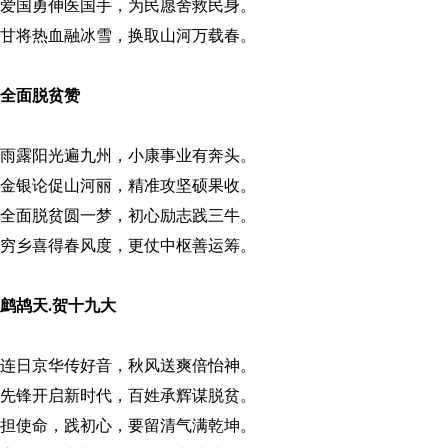
爱国勇伸医国手，为民愿舍救民身。
甘将热血融冰雪，换取山河万载春。
全面脱贫赞
雨露阳光遍九州，小康事业有奔头。
金银论促山河丽，精准攻坚硕果收。
全面脱贫圆一梦，初心励志践三牛。
穷乡喜得春风度，更仗中枢善运筹。
鹧鸪天
.
贺十九大
连日京华传好音，秋风送爽倍怡神。
先锋开启新时代，百姓承辉谋脱贫。
担使命，践初心，要留清气满乾坤。