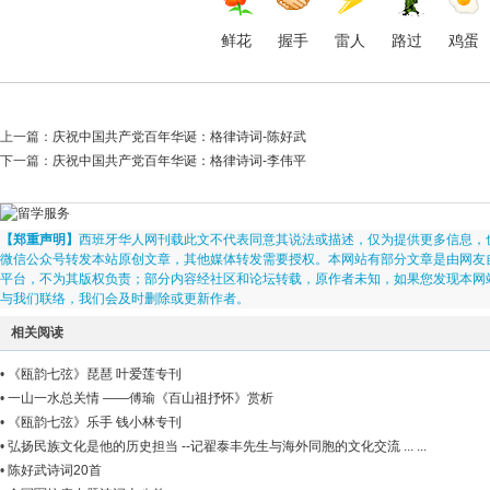
鲜花
握手
雷人
路过
鸡蛋
上一篇：
庆祝中国共产党百年华诞：格律诗词-陈好武
下一篇：
庆祝中国共产党百年华诞：格律诗词-李伟平
【郑重声明】
西班牙华人网刊载此文不代表同意其说法或描述，仅为提供更多信息，
微信公众号转发本站原创文章，其他媒体转发需要授权。本网站有部分文章是由网友
平台，不为其版权负责；部分内容经社区和论坛转载，原作者未知，如果您发现本网
与我们联络，我们会及时删除或更新作者。
相关阅读
•
《瓯韵七弦》琵琶 叶爱莲专刊
•
一山一水总关情 ——傅瑜《百山祖抒怀》赏析
•
《瓯韵七弦》乐手 钱小林专刊
•
弘扬民族文化是他的历史担当 --记翟泰丰先生与海外同胞的文化交流 ... ...
... ... . ...
•
陈好武诗词20首