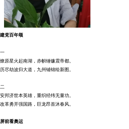
建党百年颂
一
燎原星火起南湖，赤帜锤镰震帝都。
历尽劫波归大道，九州铺锦绘新图。
二
安邦济世本英雄，重织经纬无量功。
改革勇开强国路，巨龙昂首沐春风。
屏前看奧运