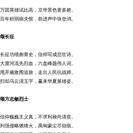
万囯英雄试比高，京华景色更多娇。
百年积弱病夫恨，前进声中块垒消。
颂长征
长征功绩彪青史，信仰写成悲壮诗。
大渡河流先烈血，六盘峰题伟人词。
甩开顽敌围追旅，走出人民抗战师。
扫却乌云清玉宇，赢来华夏展雄姿。
颂方志敏烈士
信仰巍巍主义真，不求利禄尚清贫。
列强侵略燃烽火，禹甸蒙尘尽劫痕。