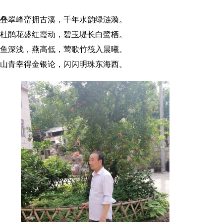
叠翠峰峦拥古溪，千年水韵绿涟漪。
杜鹃花盛红霞动，碧玉堤长白鹭栖。
鱼深浅，燕高低，莺歌竹筏入晨曦。
山青幸得金银论，闪闪明珠东海西。